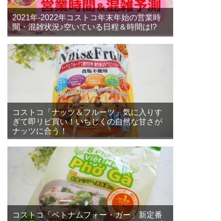
2021年-2022年コストコ年末年始の営業時
間・混雑状況♪空いている日程＆時間は!?
コストコ「ナッツ＆フルーツ」気に入りす
ぎて即リピ買い！いちじくの自然な甘さが
ナッツに合う！
コストコ「ベトナムフォー・ガー」新定番