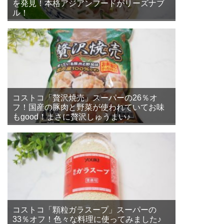
を発見！本格アジアンフードがリーズナブ
ル！
コストコ「贅沢焼売」スーパーの26％オ
フ！国産の豚肉と野菜が使われていてお味
もgood！まさに贅沢しゅうまい♪
コストコ「顆粒ガラスープ」スーパーの
33％オフ！色々な料理に使ってみました♪