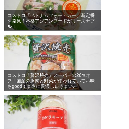
コストコ「ベトナムフォー・ガー」新定番
を発見！本格アジアンフードがリーズナブ
ル！
コストコ「贅沢焼売」スーパーの26％オ
フ！国産の豚肉と野菜が使われていてお味
もgood！まさに贅沢しゅうまい♪