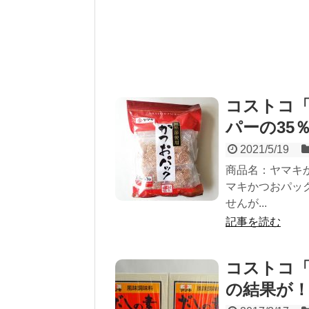
コストコ「
パーの35
2021/5/19
商品名：ヤマキか
マキかつおパッ
せんが...
記事を読む
コストコ「
の結果が！