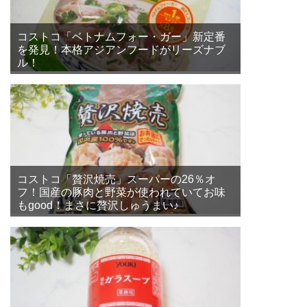
コストコ「ベトナムフォー・ガー」新定番
を発見！本格アジアンフードがリーズナブ
ル！
コストコ「贅沢焼売」スーパーの26％オ
フ！国産の豚肉と野菜が使われていてお味
もgood！まさに贅沢しゅうまい♪