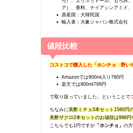
ろ）、エリスリトール、もろみ、
ア）、香料、ナイアシンアミド、パ
原産国：大韓民国
輸入者：大象ジャパン株式会社
値段比較
コストコで購入した「ホンチョ 野いちご
Amazonでは900ml入り780円
楽天では900ml799円
で取り扱っていました。ということで
ちなみに
美酢ミチョ3本セット1580円
美酢ザクロ2本セットのお値段は998円
こちらでも1円ですが
「ホンチョ」
の方