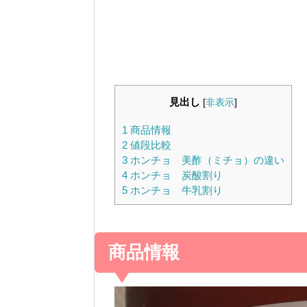
見出し
[
非表示
]
1
商品情報
2
値段比較
3
ホンチョ 美酢（ミチョ）の違い
4
ホンチョ 炭酸割り
5
ホンチョ 牛乳割り
商品情報