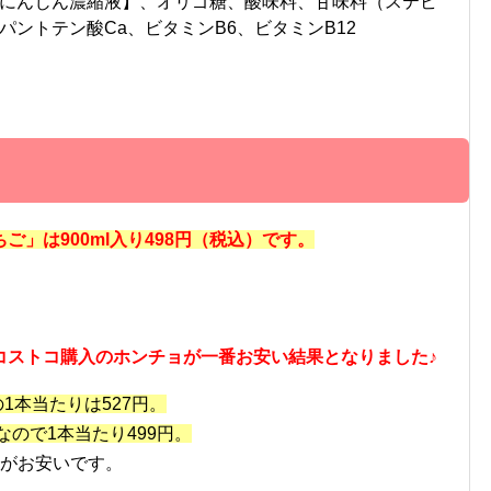
にんじん濃縮液】、オリゴ糖、酸味料、甘味料（ステビ
ントテン酸Ca、ビタミンB6、ビタミンB12
」は900ml入り498円（税込）です。
コストコ購入のホンチョが一番お安い結果となりました♪
の1本当たりは527円。
なので1本当たり499円。
がお安いです。