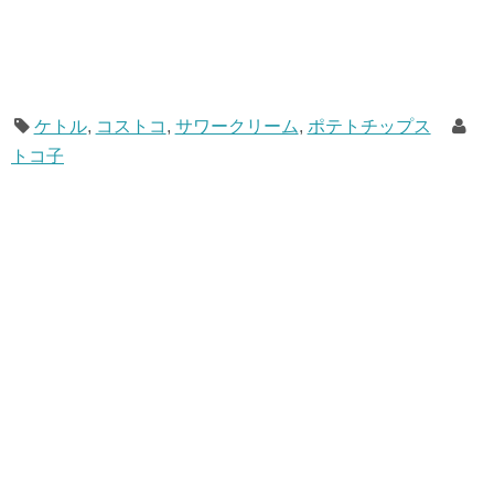
ケトル
,
コストコ
,
サワークリーム
,
ポテトチップス
トコ子