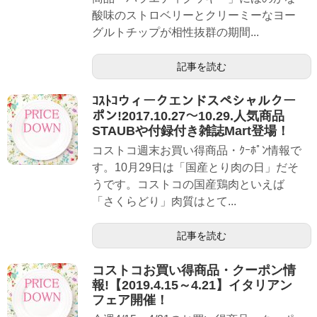
酸味のストロベリーとクリーミーなヨー
グルトチップが相性抜群の期間...
記事を読む
ｺｽﾄｺウィークエンドスペシャルクー
ポン!2017.10.27～10.29.人気商品
STAUBや付録付き雑誌Mart登場！
コストコ週末お買い得商品・ｸｰﾎﾟﾝ情報で
す。10月29日は「国産とり肉の日」だそ
うです。コストコの国産鶏肉といえば
「さくらどり」肉質はとて...
記事を読む
コストコお買い得商品・クーポン情
報!【2019.4.15～4.21】イタリアン
フェア開催！