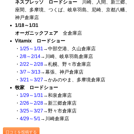
ネスプレッソ ロードショー
川崎、入間、新三郷、
座間、多摩境、つくば、岐阜羽島、尼崎、京都八幡、
神戸倉庫店
1/18～1/31
オーガニックフェア
全倉庫店
Vitamix ロードショー
・
1/25～1/31
→中部空港、久山倉庫店
・
2/8～2/14
→川崎、岐阜羽島倉庫店
・
2/22～2/28
→札幌、野々市倉庫店
・
3/7～3/13
→幕張、神戸倉庫店
・
3/21～3/27
→かみのやま、多摩境倉庫店
牧家 ロードショー
・
1/29～1/31
→和泉倉庫店
・
2/26～2/28
→新三郷倉庫店
・
3/25～3/27
→野々市倉庫店
・
4/29～5/1
→川崎倉庫店
口コミを投稿する