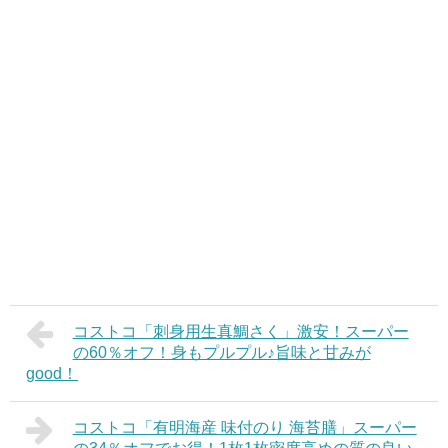
コストコ「刺身用生真鯛さく」激安！スーパー
の60％オフ！身もプルプル♪旨味と甘みが
good！
コストコ「有明海産 味付のり 海苔膳」スーパー