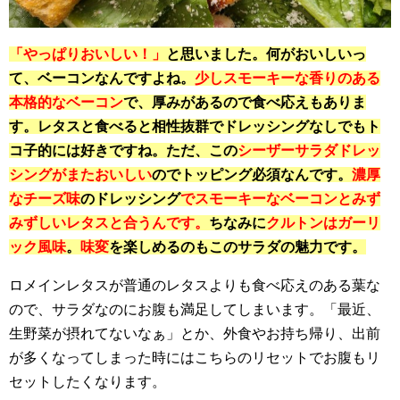
「やっぱりおいしい！」
と思いました。何がおいしいっ
て、ベーコンなんですよね。
少しスモーキーな香りのある
本格的なベーコン
で、厚みがあるので食べ応えもありま
す。レタスと食べると相性抜群でドレッシングなしでもト
コ子的には好きですね。ただ、この
シーザーサラダドレッ
シングがまたおいしい
のでトッピング必須なんです。
濃厚
なチーズ味
のドレッシング
でスモーキーなベーコンとみず
みずしいレタスと合うんです。
ちなみに
クルトンはガーリ
ック風味
。
味変
を楽しめるのもこのサラダの魅力です。
ロメインレタスが普通のレタスよりも食べ応えのある葉な
ので、サラダなのにお腹も満足してしまいます。「最近、
生野菜が摂れてないなぁ」とか、外食やお持ち帰り、出前
が多くなってしまった時にはこちらのリセットでお腹もリ
セットしたくなります。