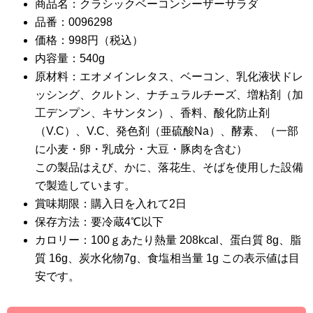
商品名：クラシックベーコンシーザーサラダ
品番：0096298
価格：998円（税込）
内容量：540g
原材料：エオメインレタス、ベーコン、乳化液状ドレ
ッシング、クルトン、ナチュラルチーズ、増粘剤（加
工デンプン、キサンタン）、香料、酸化防止剤
（V.C）、V.C、発色剤（亜硫酸Na）、酵素、（一部
に小麦・卵・乳成分・大豆・豚肉を含む）
この製品はえび、かに、落花生、そばを使用した設備
で製造しています。
賞味期限：購入日を入れて2日
保存方法：要冷蔵4℃以下
カロリー：100ｇあたり熱量 208kcal、蛋白質 8g、脂
質 16g、炭水化物7g、食塩相当量 1g この表示値は目
安です。