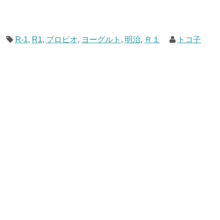
R-1
,
R1
,
プロビオ
,
ヨーグルト
,
明治
,
Ｒ１
トコ子