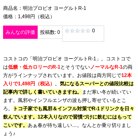
商品名：明治プロビオ ヨーグルトR-1
価格：1,498円（税込）
0
みんなの評価
投稿数: 0
コストコの「明治プロビオ ヨーグルトR-1」。コストコで
は
低糖・低カロリーのR-1
とそうでない
ノーマルなR-1
の両
方がラインナップされています。お値段は両方同じで
12本
入りで1,498円（税込）
。
気になるスーパーとの値段比較は
記事内で詳しく書いていきますね。
まだ寒い冬が続いてい
ます。風邪やインフルエンザの波も押し寄せているとこ
ろ。
トコ子家でも風邪＆インフル対策でR-1ドリンクを日々
飲んでいます。12本入りなので習慣づけに飲むにはもって
こいです。
あぁ春が待ち遠しい…。なんとか乗り切りまし
ょう♪