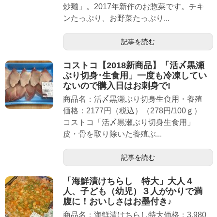
炒麺」。2017年新作のお惣菜です。チキ
ンたっぷり、お野菜たっぷり...
記事を読む
コストコ【2018新商品】「活〆黒瀬
ぶり切身･生食用」一度も冷凍してい
ないので購入日はお刺身で!
商品名：活〆黒瀬ぶり切身生食用・養殖
価格：2177円（税込）（278円/100ｇ）
コストコ「活〆黒瀬ぶり切身生食用」
皮・骨を取り除いた養殖ぶ...
記事を読む
「海鮮漬けちらし 特大」大人４
人、子ども（幼児）３人がかりで満
腹に！おいしさはお墨付き♪
商品名：海鮮漬けちらし特大価格：3,980