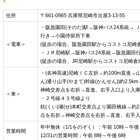
♪
住所
〒661-0965 兵庫県尼崎市次屋3-13-55
・阪急園田(そのだ)駅→阪神バス24系統→ Ｊ
行き→小園停留所下車
＜電車＞
(徒歩の場合、阪急園田駅からコストコ尼崎倉
・ＪＲ尼崎駅→阪神バス24系統→阪急園田
(徒歩の場合、JR尼崎駅からコストコ尼崎倉庫
・(名神高速)尼崎ＩＣ左折→約100m直進→山
ん)通り山手(やまて)幹線(かんせん))約2.5
神崎交差点を右折→直進、右手入口より入
＜車＞
・２号線４３号線より
杭(くい)瀬(せ)本町交差点より園田橋線→約2
点を右折→神崎交差点を右折→直進、右手
年中無休（1/1をのぞく）：午前 10時～午後 
営業時間
12/31の営業時間：午前 8時～午後 6時