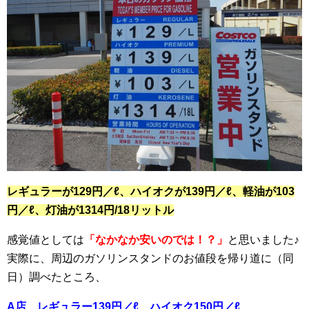
レギュラーが129円／ℓ、ハイオクが139円／ℓ、軽油が103
円／ℓ、灯油が1314円/18リットル
感覚値としては
「なかなか安いのでは！？」
と思いました♪
実際に、周辺のガソリンスタンドのお値段を帰り道に（同
日）調べたところ、
A店…レギュラー139円／ℓ、ハイオク150円／ℓ