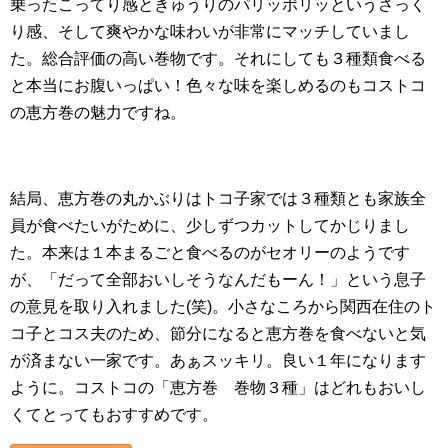
乗ったこってり感ときゅうりのパリッポリッというさっく
り感、そして爽やかな味わいが非常にマッチしていまし
た。総合評価の高い巻物です。それにしても３種類食べる
と本当にお腹いっぱい！色々な味を楽しめるのもコストコ
の恵方巻の魅力ですね。
結局、恵方巻の丸かぶりはトコ子家では３種類とも家族全
員が食べたいがために、少しずつカットしてかじりまし
た。本来は１本まるごと食べるのがセオリーのようです
が、「だって全部おいしそうなんだもーん！」という息子
の意見を取り入れました(笑)。小さなころから関西在住のト
コ子とコス夫のため、節分になると恵方巻を食べないと気
が済まない一家です。あぁスッキリ。良い１年になります
ように。コストコの「恵方巻 巻物３種」はどれもおいし
くてとってもおすすめです。