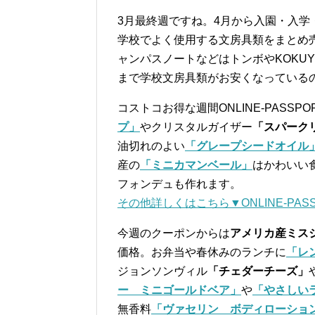
3月最終週ですね。4月から入園・入
学校でよく使用する文房具類をまとめ
ャンパスノートなどはトンボやKOKU
まで学校文房具類がお安くなっている
コストコお得な週間ONLINE-PASS
プ」
やクリスタルガイザー
「スパーク
油切れのよい
「グレープシードオイル
産の
「ミニカマンベール」
はかわいい
フォンデュも作れます。
その他詳しくはこちら▼ONLINE-PASS
今週のクーポンからは
アメリカ産ミス
価格。お弁当や春休みのランチに
「レ
ジョンソンヴィル
「チェダーチーズ」
ー ミニゴールドベア」
や
「やさしい
無香料
「ヴァセリン ボディローショ