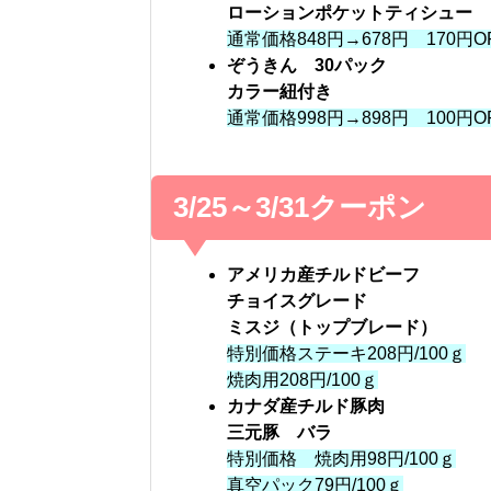
ローションポケットティシュー
通常価格848円→678円 170円O
ぞうきん 30パック
カラー紐付き
通常価格998円→898円 100円O
3/25～3/31クーポン
アメリカ産チルドビーフ
チョイスグレード
ミスジ（トップブレード）
特別価格ステーキ208円/100ｇ
焼肉用208円/100ｇ
カナダ産チルド豚肉
三元豚 バラ
特別価格 焼肉用98円/100ｇ
真空パック79円/100ｇ