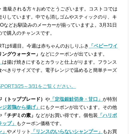
学・進級される方々おめでとうございます。コストコでは
売りしています。中でも消しゴムやスティックのり、キ
YOなどお馴染みのメーカーが揃っていますよ。3月31日
ので購入のチャンスです。
PORTは6週目。今週は赤ちゃんのおしりふき
「ベビーワイ
リングウォーター」
などにクーポンが出ています。
」
は揚げ焼きにするとカラッと仕上がります。フランス
食べきりサイズです。電子レンジで温めると簡単チーズ
PORT3/25～3/31をご覧ください。
ジ（トップブレード）
や
「定塩銀鮭切身・甘口」
が特別
ンジ若鶏から揚げ」
にもクーポンが出ています。その他
や
「チヂミの素」
などがお買い得です。個包装
「ハリボ
ラップ」
もクーポン価格です。
ン」
やメリット
「リンスのいらないシャンプー」
もお買