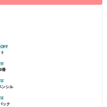
OFF
ート
FF
0冊
FF
ペンシル
FF
パック