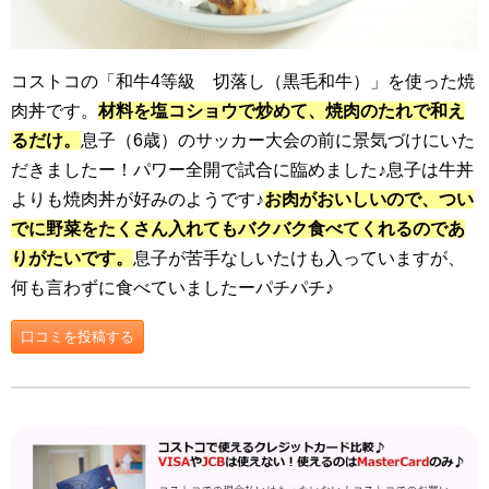
コストコの「和牛4等級 切落し（黒毛和牛）」を使った焼
肉丼です。
材料を塩コショウで炒めて、焼肉のたれで和え
るだけ。
息子（6歳）のサッカー大会の前に景気づけにいた
だきましたー！パワー全開で試合に臨めました♪息子は牛丼
よりも焼肉丼が好みのようです♪
お肉がおいしいので、つい
でに野菜をたくさん入れてもバクバク食べてくれるのであ
りがたいです。
息子が苦手なしいたけも入っていますが、
何も言わずに食べていましたーパチパチ♪
口コミを投稿する