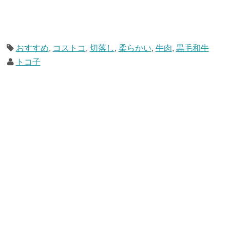
おすすめ
,
コストコ
,
切落し
,
柔らかい
,
牛肉
,
黒毛和牛
トコ子