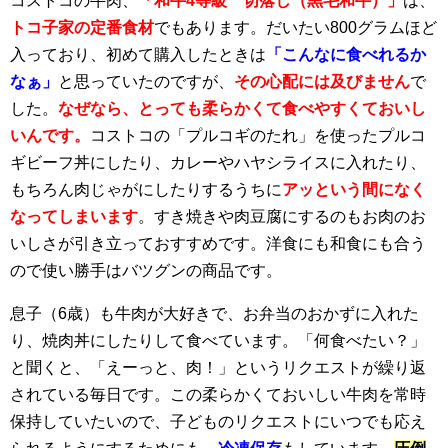
コストコの牛肉、
「和牛4等級 切落し（黒毛和牛）」
は、
トコ子家の定番食材
でもあります。だいたい800グラムほど
入っており、初めて購入したときは
「こんなに食べれるか
なぁ」
と思っていたのですが、
その心配には及びません
で
した。
なぜなら、とっても柔らかくて食べやすくておいし
いんです。
コストコの「プルコギのたれ」を使ったプルコ
ギビーフ丼にしたり、カレーやハヤシライスに入れたり、
もちろん肉じゃがにしたりするうちに
アッという間になく
なってしまいます
。すき焼きや肉豆腐にするのもお肉のお
いしさが引き立っておすすめです。洋食にも和食にも合う
ので使い勝手はバツグンの商品です。
息子（6歳）も牛肉が大好きで、お弁当のおかずに入れた
り、焼肉丼にしたりして食べています。「何食べたい？」
と聞くと、「えーっと、肉！」というリクエストが繰り返
されている毎日です。この柔らかくておいしい牛肉を常時
保持していたいので、子どものリクエストにいつでも応え