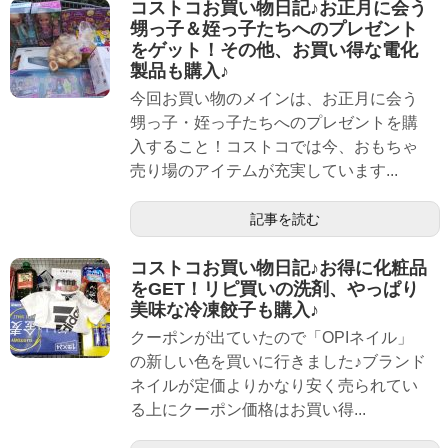
コストコお買い物日記♪お正月に会う
甥っ子＆姪っ子たちへのプレゼント
をゲット！その他、お買い得な電化
製品も購入♪
今回お買い物のメインは、お正月に会う
甥っ子・姪っ子たちへのプレゼントを購
入すること！コストコでは今、おもちゃ
売り場のアイテムが充実しています...
記事を読む
コストコお買い物日記♪お得に化粧品
をGET！リピ買いの洗剤、やっぱり
美味な冷凍餃子も購入♪
クーポンが出ていたので「OPIネイル」
の新しい色を買いに行きました♪ブランド
ネイルが定価よりかなり安く売られてい
る上にクーポン価格はお買い得...