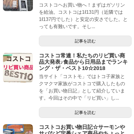
コストコヘお買い物へ！まずはガソリン
を給油。コストコは1ℓ131円（近隣では
1ℓ137円でした）と安定の安さでした。と
っても有難いです。そし...
記事を読む
コストコ常連！私たちのリピ買い商
品大発表♪食品から日用品までランキ
ング・ザ・ベスト10☆2018
当サイト「コストモ」ではトコ子家族と
クマクマ家族がコストコで購入したもの
を「お買い物日記」として紹介していま
す。今回はその中で「リピ買い」し...
記事を読む
コストコお買い物日記☆サーモンや
サバなど定番シェア商品やちょっと